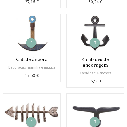
27,16 €
30,24 €
Cabide âncora
4 cabides de
ancoragem
Decoração marinha e náutica
Cabides e Ganchos
17,50 €
35,56 €