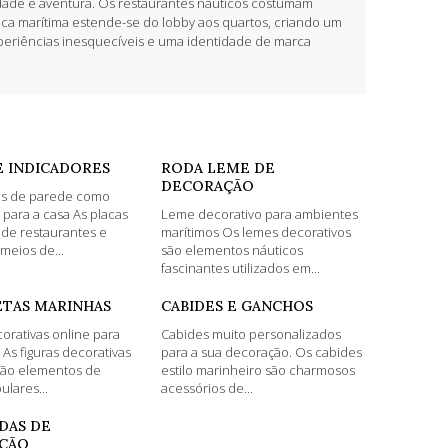
erdade e aventura. Os restaurantes náuticos costumam
tica marítima estende-se do lobby aos quartos, criando um
periências inesquecíveis e uma identidade de marca
E INDICADORES
RODA LEME DE
DECORAÇÃO
es de parede como
para a casa As placas
Leme decorativo para ambientes
 de restaurantes e
marítimos Os lemes decorativos
meios de...
são elementos náuticos
fascinantes utilizados em...
ETAS MARINHAS
CABIDES E GANCHOS
corativas online para
Cabides muito personalizados
As figuras decorativas
para a sua decoração. Os cabides
são elementos de
estilo marinheiro são charmosos
ulares...
acessórios de...
IDAS DE
ÇÃO