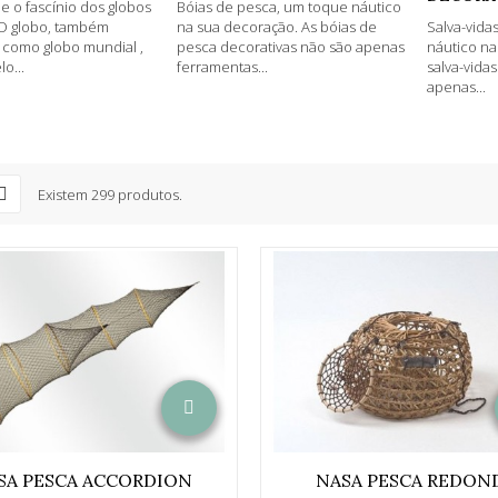
 e o fascínio dos globos
Bóias de pesca, um toque náutico
 O globo, também
na sua decoração. As bóias de
Salva-vida
como globo mundial ,
pesca decorativas não são apenas
náutico na
o...
ferramentas...
salva-vida
apenas...
Existem 299 produtos.
SA PESCA ACCORDION
NASA PESCA REDON