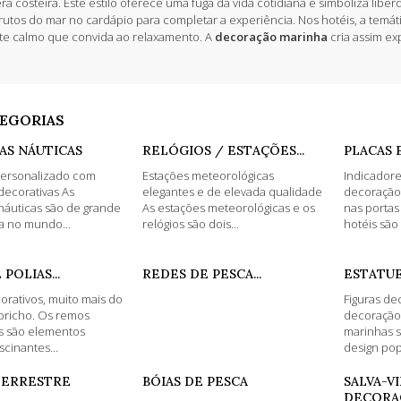
ra costeira. Este estilo oferece uma fuga da vida cotidiana e simboliza lib
 frutos do mar no cardápio para completar a experiência. Nos hotéis, a temá
e calmo que convida ao relaxamento. A
decoração marinha
cria assim ex
EGORIAS
AS NÁUTICAS
RELÓGIOS / ESTAÇÕES...
PLACAS 
personalizado com
Estações meteorológicas
Indicador
decorativas As
elegantes e de elevada qualidade
decoração 
náuticas são de grande
As estações meteorológicas e os
nas portas
a no mundo...
relógios são dois...
hotéis são 
POLIAS...
REDES DE PESCA...
ESTATU
rativos, muito mais do
Figuras de
pricho. Os remos
decoração 
s são elementos
marinhas 
scinantes...
design pop
TERRESTRE
BÓIAS DE PESCA
SALVA-V
DECORA