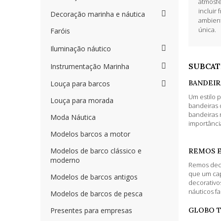
atmosfe
incluir
Decoração marinha e náutica
ambient
única.
Faróis
Iluminação náutico
SUBCAT
Instrumentação Marinha
BANDEIR
Louça para barcos
Um estilo 
Louça para morada
bandeiras 
bandeiras 
Moda Náutica
importânci
Modelos barcos a motor
Modelos de barco clássico e
REMOS E 
moderno
Remos deco
que um ca
Modelos de barcos antigos
decorativo
náuticos fa
Modelos de barcos de pesca
Presentes para empresas
GLOBO 