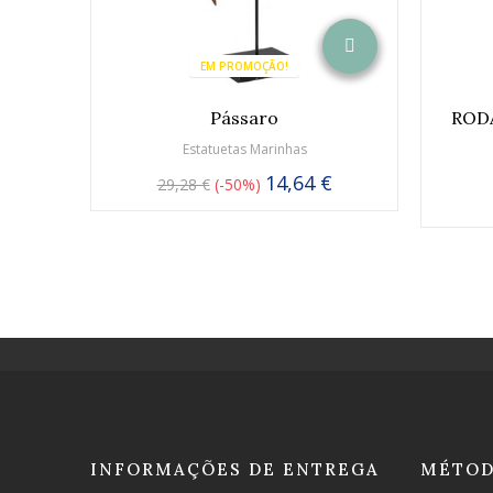
EM PROMOÇÃO!
Pássaro
ROD
Estatuetas Marinhas
14,64 €
29,28 €
-50%
INFORMAÇÕES DE ENTREGA
MÉTOD