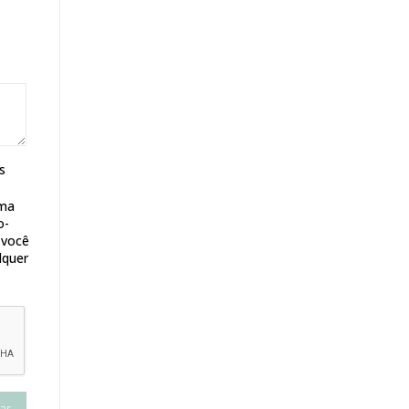
s
rma
o-
 você
lquer