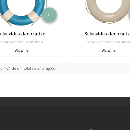
alvavidas decorativo
Salvavidas decorati
Salva-Vidas De Decoração
Salva-Vidas De Decoraçã
96,21 €
96,21 €
 1-21 de um total de 21 artigo(s)