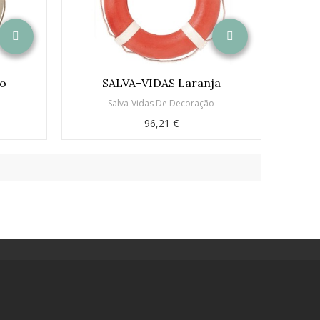
vo
SALVA-VIDAS Laranja
o
Salva-Vidas De Decoração
96,21 €