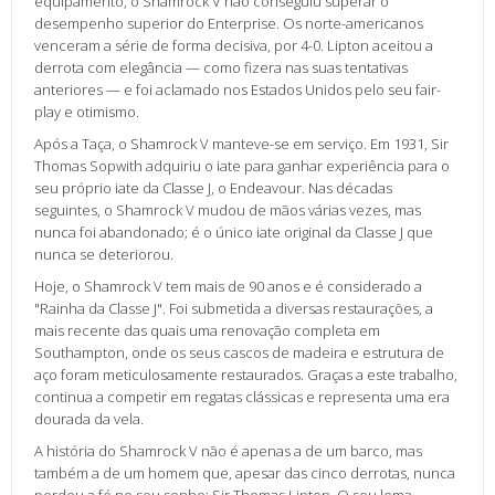
equipamento, o Shamrock V não conseguiu superar o
desempenho superior do Enterprise. Os norte-americanos
venceram a série de forma decisiva, por 4-0. Lipton aceitou a
derrota com elegância — como fizera nas suas tentativas
anteriores — e foi aclamado nos Estados Unidos pelo seu fair-
play e otimismo.
Após a Taça, o Shamrock V manteve-se em serviço. Em 1931, Sir
Thomas Sopwith adquiriu o iate para ganhar experiência para o
seu próprio iate da Classe J, o Endeavour. Nas décadas
seguintes, o Shamrock V mudou de mãos várias vezes, mas
nunca foi abandonado; é o único iate original da Classe J que
nunca se deteriorou.
Hoje, o Shamrock V tem mais de 90 anos e é considerado a
"Rainha da Classe J". Foi submetida a diversas restaurações, a
mais recente das quais uma renovação completa em
Southampton, onde os seus cascos de madeira e estrutura de
aço foram meticulosamente restaurados. Graças a este trabalho,
continua a competir em regatas clássicas e representa uma era
dourada da vela.
A história do Shamrock V não é apenas a de um barco, mas
também a de um homem que, apesar das cinco derrotas, nunca