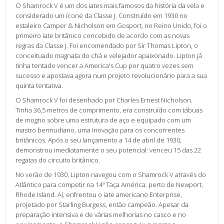
O Shamrock V é um dos iates mais famosos da história da vela e
considerado um ícone da Classe J. Construído em 1930 no
estaleiro Camper & Nicholson em Gosport, no Reino Unido, foi o
primeiro iate britânico concebido de acordo com as novas
regras da Classe J. Foi encomendado por Sir Thomas Lipton, o
conceituado magnata do chá e velejador apaixonado. Lipton já
tinha tentado vencer a America's Cup por quatro vezes sem
sucesso e apostava agora num projeto revolucionário para a sua
quinta tentativa.
O Shamrock V foi desenhado por Charles Ernest Nicholson.
Tinha 36,5 metros de comprimento, era construído com tábuas
de mogno sobre uma estrutura de aço e equipado com um
mastro bermudiano, uma inovação para os concorrentes
britânicos. Após o seu lançamento a 14 de abril de 1930,
demonstrou imediatamente o seu potencial: venceu 15 das 22
regatas do circuito britânico.
No verão de 1930, Lipton navegou com o Shamrock V através do
Atlântico para competir na 14ª Taça América, perto de Newport,
Rhode Island. Aí, enfrentou o iate americano Enterprise,
projetado por Starling Burgess, então campeão. Apesar da
preparação intensiva e de várias melhorias no casco e no