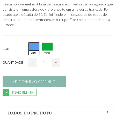
Pesca bóia vermelha. A bóia de pesca era um velho carro alegórico que
consiste em uma esfera de vidro envolto em uma corda trançada. Foi
usado até a década de 50. Tal foi fixado em flutuadores de redes de
pesca para que eles permaneçam na superfície como eles andaram a
jusante.
COR
Azul
Verde
QUANTIDADE
ADICIONAR AO CARRINHO
ENVIO EM 48H
DADOS DO PRODUTO