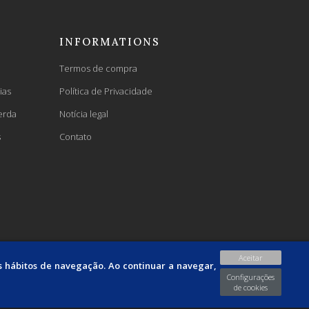
INFORMATIONS
Termos de compra
ias
Política de Privacidade
erda
Notícia legal
s
Contato
Aceitar
us hábitos de navegação. Ao continuar a navegar,
Configurações
de cookies