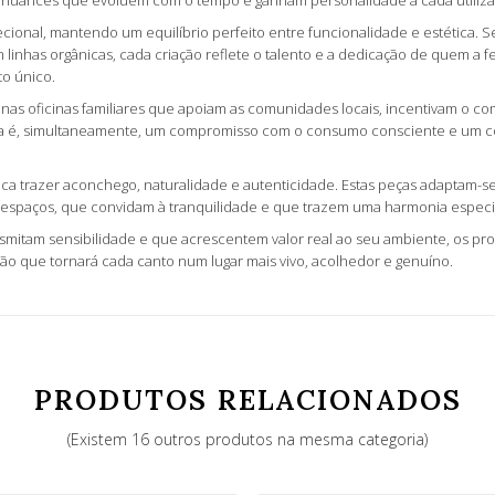
 nuances que evoluem com o tempo e ganham personalidade a cada utiliza
ional, mantendo um equilíbrio perfeito entre funcionalidade e estética. 
linhas orgânicas, cada criação reflete o talento e a dedicação de quem a 
to único.
enas oficinas familiares que apoiam as comunidades locais, incentivam o 
ia é, simultaneamente, um compromisso com o consumo consciente e um con
ca trazer aconchego, naturalidade e autenticidade. Estas peças adaptam-se a
spaços, que convidam à tranquilidade e que trazem uma harmonia especial, d
mitam sensibilidade e que acrescentem valor real ao seu ambiente, os pro
dição que tornará cada canto num lugar mais vivo, acolhedor e genuíno.
PRODUTOS RELACIONADOS
(Existem 16 outros produtos na mesma categoria)