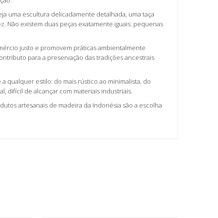
ção.
Seja uma escultura delicadamente detalhada, uma taça
fez. Não existem duas peças exatamente iguais: pequenas
comércio justo e promovem práticas ambientalmente
tributo para a preservação das tradições ancestrais
 qualquer estilo: do mais rústico ao minimalista, do
ifícil de alcançar com materiais industriais.
dutos artesanais de madeira da Indonésia são a escolha