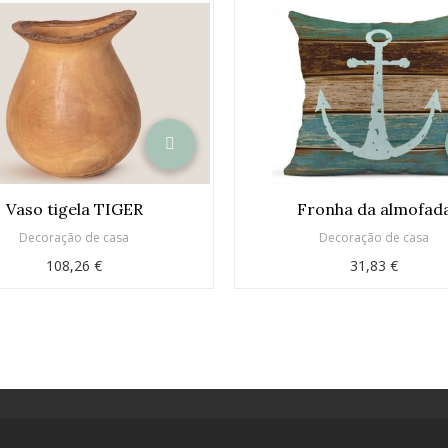
Vaso tigela TIGER
Fronha da almofad
Decoração de casa
Decoração de casa
108,26 €
31,83 €