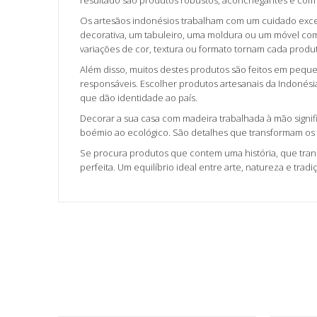
resultado são produtos robustos, aconchegantes e com
Os artesãos indonésios trabalham com um cuidado excec
decorativa, um tabuleiro, uma moldura ou um móvel com 
variações de cor, textura ou formato tornam cada produ
Além disso, muitos destes produtos são feitos em pequ
responsáveis. Escolher produtos artesanais da Indonés
que dão identidade ao país.
Decorar a sua casa com madeira trabalhada à mão signifi
boémio ao ecológico. São detalhes que transformam os e
Se procura produtos que contem uma história, que trans
perfeita. Um equilíbrio ideal entre arte, natureza e tra