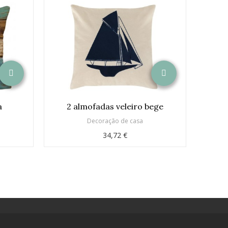
a
2 almofadas veleiro bege
Li
Decoração de casa
34,72 €