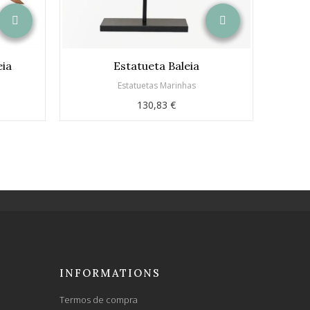
eia
Estatueta Baleia
Estatuetas Marinhas
130,83 €
INFORMATIONS
Termos de compra