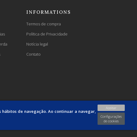
INFORMATIONS
Termos de compra
ias
Política de Privacidade
erda
Notícia legal
s
Contato
Aceitar
us hábitos de navegação. Ao continuar a navegar,
Configurações
de cookies