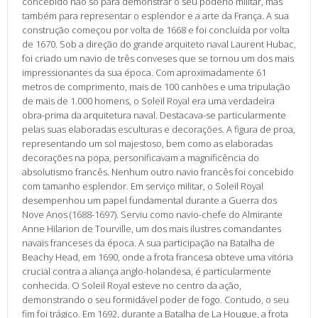
concebido não só para demonstrar o seu poderio militar, mas
também para representar o esplendor e a arte da França. A sua
construção começou por volta de 1668 e foi concluída por volta
de 1670. Sob a direção do grande arquiteto naval Laurent Hubac,
foi criado um navio de três conveses que se tornou um dos mais
impressionantes da sua época. Com aproximadamente 61
metros de comprimento, mais de 100 canhões e uma tripulação
de mais de 1.000 homens, o Soleil Royal era uma verdadeira
obra-prima da arquitetura naval. Destacava-se particularmente
pelas suas elaboradas esculturas e decorações. A figura de proa,
representando um sol majestoso, bem como as elaboradas
decorações na popa, personificavam a magnificência do
absolutismo francês. Nenhum outro navio francês foi concebido
com tamanho esplendor. Em serviço militar, o Soleil Royal
desempenhou um papel fundamental durante a Guerra dos
Nove Anos (1688-1697). Serviu como navio-chefe do Almirante
Anne Hilarion de Tourville, um dos mais ilustres comandantes
navais franceses da época. A sua participação na Batalha de
Beachy Head, em 1690, onde a frota francesa obteve uma vitória
crucial contra a aliança anglo-holandesa, é particularmente
conhecida. O Soleil Royal esteve no centro da ação,
demonstrando o seu formidável poder de fogo. Contudo, o seu
fim foi trágico. Em 1692, durante a Batalha de La Hougue, a frota