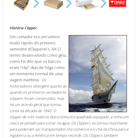
História Clipper
Um cortador era um veleiro
muito rápido do primeiro
semestre dClipperel s. XIX O
termo desenvolvido como gíria,
como foi dito que os barcos
eram "clip" dias de folga como
um momento normal de uma
viagem marítima.
Os
historiadores divergem quanto ao
quando os primeiros verdadeiros
clippers foram construídos, mas
há um acordo geral que tomou
conta na década de 1840.
O
clipper de três mastros típico tinha era quadrado-equipado, e tinha um
casco projetado para cortar na água. Os Clippers se tornou importante
para poderiam ser transportados chá comércio e o chá da China para a
Inglaterra ou a América em tempo recorde.
Os Clippers também