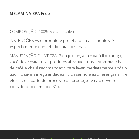
MELAMINA BPA Free
COMPOSIÇÃO: 100% Melamina (M)
INSTRUÇÕES:Este produto é projetado para alimentos, é
especialmente concebido para cozinhar.
MANUTENÇÃO E LIMPEZA: Para prolongar a vida útil do artigo,
você deve evitar usar produtos abrasivos. Para evitar manchas
de café e chá é recomendado para lavar imediatamente após o
uso. Possíveis irregularidades no desenho e as diferenças entre
eles fazem parte do processo de produção e não deve ser
considerado como padrão.