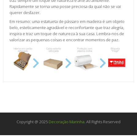
traz sempre um toque de natureza e arte ao ambiente.
Rapidamente se torna uma posse preciosa da qual não se vai
querer desfazer.
Em resumo: uma estatueta de pássaro em madeira é um objeto
belo, esteticamente agradável e reconfortante que traz alegria,
inspira e traz um toque de natureza à sua casa. Lembra-nos de
valorizar as pequenas coisas e encontrar momentos de paz.
Copyright @ 2025
Decoração Marinha
. All Rights Reserved