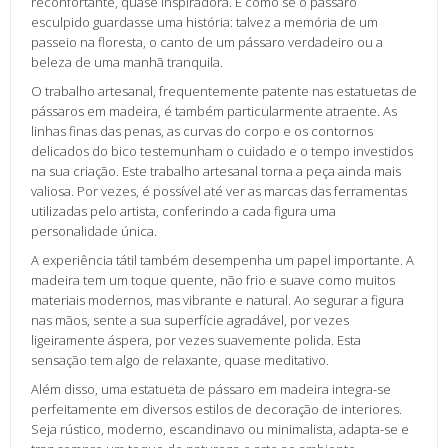
reconfortante, quase inspiradora. É como se o pássaro
esculpido guardasse uma história: talvez a memória de um
passeio na floresta, o canto de um pássaro verdadeiro ou a
beleza de uma manhã tranquila.
O trabalho artesanal, frequentemente patente nas estatuetas de
pássaros em madeira, é também particularmente atraente. As
linhas finas das penas, as curvas do corpo e os contornos
delicados do bico testemunham o cuidado e o tempo investidos
na sua criação. Este trabalho artesanal torna a peça ainda mais
valiosa. Por vezes, é possível até ver as marcas das ferramentas
utilizadas pelo artista, conferindo a cada figura uma
personalidade única.
A experiência tátil também desempenha um papel importante. A
madeira tem um toque quente, não frio e suave como muitos
materiais modernos, mas vibrante e natural. Ao segurar a figura
nas mãos, sente a sua superfície agradável, por vezes
ligeiramente áspera, por vezes suavemente polida. Esta
sensação tem algo de relaxante, quase meditativo.
Além disso, uma estatueta de pássaro em madeira integra-se
perfeitamente em diversos estilos de decoração de interiores.
Seja rústico, moderno, escandinavo ou minimalista, adapta-se e