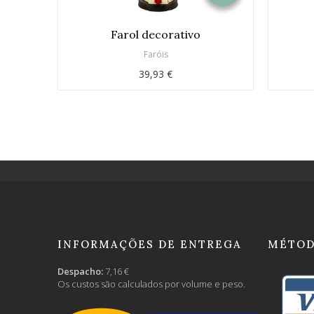
Farol decorativo
Faróis
39,93 €
INFORMAÇÕES DE ENTREGA
MÉTOD
Despacho:
7,16 €
Os custos são calculados por volume e peso.