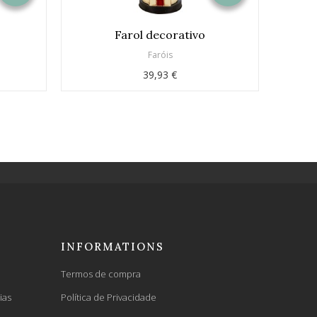
Farol decorativo
Faro
Faróis
39,93 €
INFORMATIONS
Termos de compra
ias
Política de Privacidade