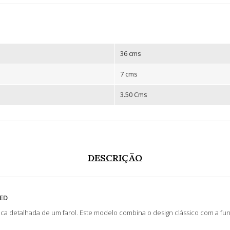
36 cms
7 cms
3.50 Cms
DESCRIÇÃO
LED
ica detalhada de um farol. Este modelo combina o design clássico com a fu