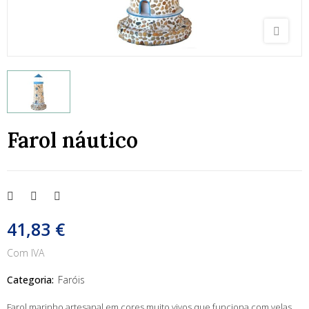
Farol náutico
41,83 €
Com IVA
Categoria:
Faróis
Farol marinho artesanal em cores muito vivos que funciona com velas.