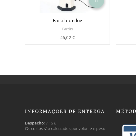
Farol con luz
Faróis
46,02 €
INFORMAÇÕES DE ENTREGA
MÉTOD
Despacho:
7,16 €
Os custos são calculados por volume e peso.