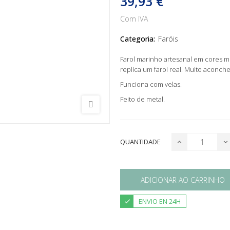
39,93 €
Com IVA
Categoria:
Faróis
Farol marinho artesanal em cores m
replica um farol real. Muito aconch
Funciona com velas.
Feito de metal.
QUANTIDADE
ADICIONAR AO CARRINHO
ENVIO EN 24H