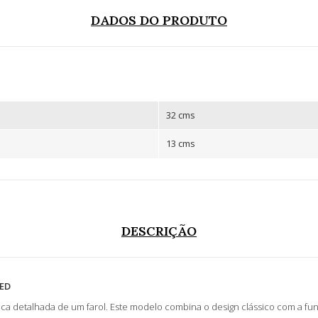
DADOS DO PRODUTO
32 cms
13 cms
DESCRIÇÃO
LED
ica detalhada de um farol. Este modelo combina o design clássico com a fu