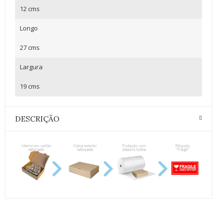
12 cms
Longo
27 cms
Largura
19 cms
DESCRIÇÃO