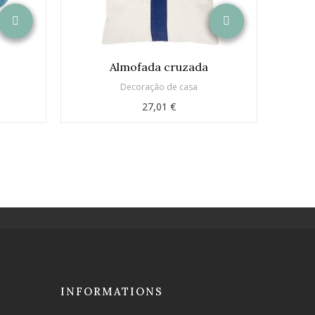
Almofada cruzada
2 
Decoração de casa
27,01 €
INFORMATIONS