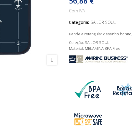
56,88 €
Com IVA
Categoria:
SAILOR SOUL
Bandeja retangular desenho bonito,
Coleção: SAILOR SOUL
Material: MELAMINA BPA Free