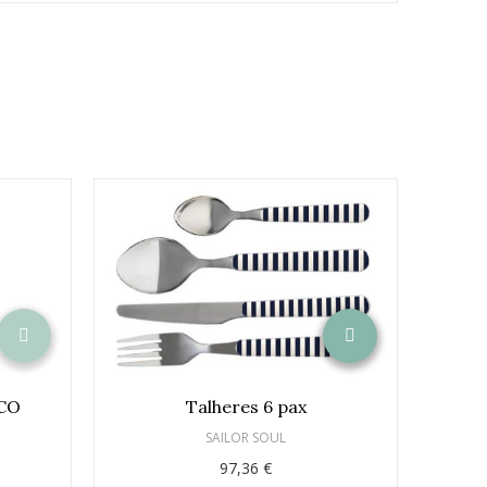
ECO
Talheres 6 pax
Set
SAILOR SOUL
97,36 €