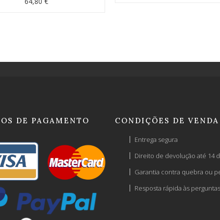
64,80 €
OS DE PAGAMENTO
CONDIÇÕES DE VENDA
Entrega segura
Direito de devolução até 14 d
Garantia contra quebra ou p
Resposta rápida às pergunta