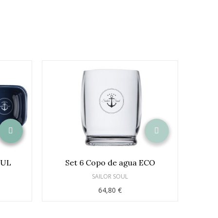
OUL
Set 6 Copo de agua ECO
Ta
SAILOR SOUL
64,80 €