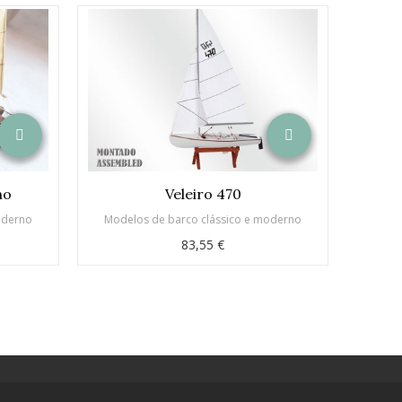
ho
Veleiro 470
oderno
Modelos de barco clássico e moderno
Model
83,55 €