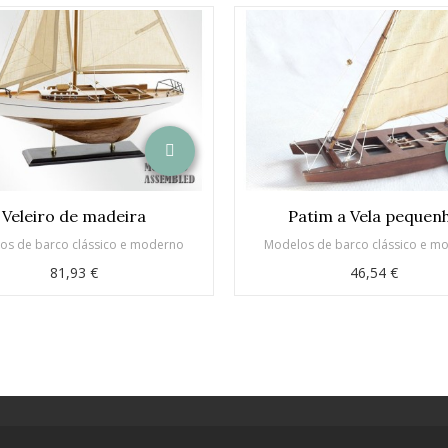
Veleiro de madeira
Patim a Vela pequen
os de barco clássico e moderno
Modelos de barco clássico e m
81,93 €
46,54 €