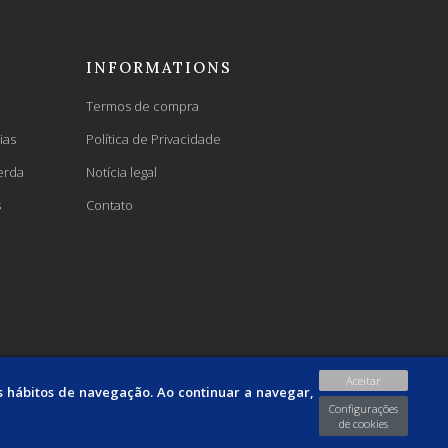
INFORMATIONS
Termos de compra
ias
Política de Privacidade
erda
Notícia legal
s
Contato
Aceitar
us hábitos de navegação. Ao continuar a navegar,
Configurações
de cookies