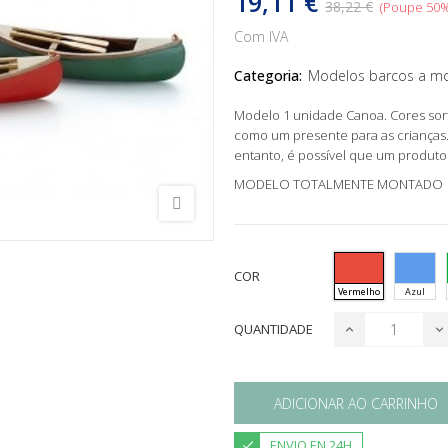
19,11 €
38,22 €
Poupe 50
Com IVA
Categoria:
Modelos barcos a m
Modelo 1 unidade Canoa. Cores sort
como um presente para as crianças
entanto, é possível que um produto
MODELO TOTALMENTE MONTADO
COR
Vermelho
Azul
QUANTIDADE
ADICIONAR AO CARRINHO
ENVIO EN 24H