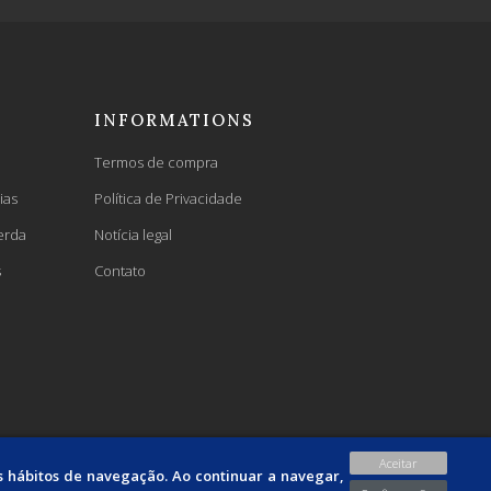
INFORMATIONS
Termos de compra
ias
Política de Privacidade
erda
Notícia legal
s
Contato
Aceitar
us hábitos de navegação. Ao continuar a navegar,