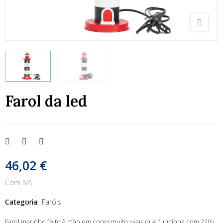
Farol da led
46,02 €
Com IVA
Categoria:
Faróis
Farol marinho feito à mão em cores muito vivas que funciona com 220v.