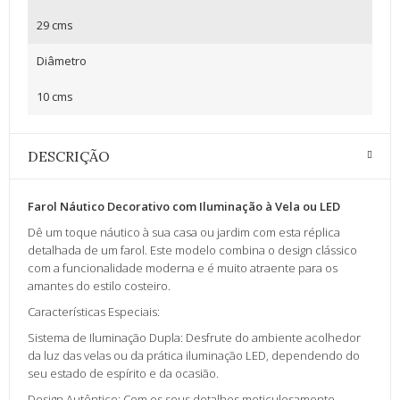
29 cms
Diâmetro
10 cms
DESCRIÇÃO
Farol Náutico Decorativo com Iluminação à Vela ou LED
Dê um toque náutico à sua casa ou jardim com esta réplica
detalhada de um farol. Este modelo combina o design clássico
com a funcionalidade moderna e é muito atraente para os
amantes do estilo costeiro.
Características Especiais:
Sistema de Iluminação Dupla: Desfrute do ambiente acolhedor
da luz das velas ou da prática iluminação LED, dependendo do
seu estado de espírito e da ocasião.
Design Autêntico: Com os seus detalhes meticulosamente