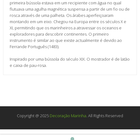
primeira bússola estava em um recipiente com água no qual
flutuava uma agulha magnética suspensa a partir de um fio ou de
rosca através de uma palheta. Os árabes aperfeiçoaram
montando em um eixo. Chegou na Europa entre os séculos X e
XI, permitindo que os marinheiros a atravessar os oceanos e
exploradores para descobrir continentes. O primeiro
instrumento é similar ao que existe actualmente é devido ao
Ferrande Português (1483).
Inspirado por uma bússola do século XIX. O mostrador é de latão
e caixa de pau-rosa.
Copyright @ 2025
Decoração Marinha
. All Rights Reserved
0