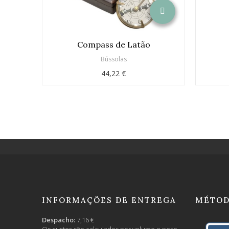
Compass de Latão
Bússolas
44,22 €
INFORMAÇÕES DE ENTREGA
MÉTOD
Despacho:
7,16 €
Os custos são calculados por volume e peso.