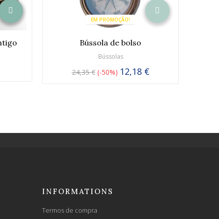
EM PROMOÇÃO!
tigo
Bússola de bolso
Bússolas
12,18 €
24,35 €
-50%
INFORMATIONS
Termos de compra