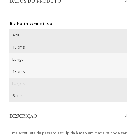
DADOS DO PRODUTO
Ficha informativa
Alta
15 cms
Longo
13 cms
Largura
6 cms
DESCRIÇÃO
Uma estatueta de pássaro esculpida à mão em madeira pode ser