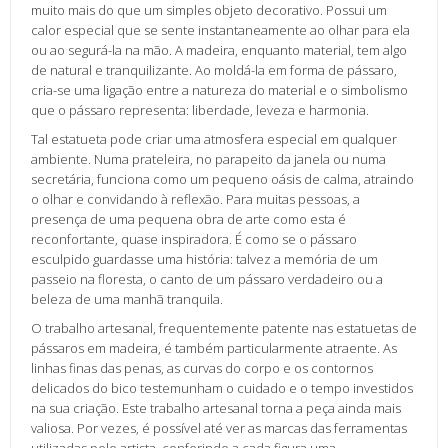
muito mais do que um simples objeto decorativo. Possui um
calor especial que se sente instantaneamente ao olhar para ela
ou ao segurá-la na mão. A madeira, enquanto material, tem algo
de natural e tranquilizante. Ao moldá-la em forma de pássaro,
cria-se uma ligação entre a natureza do material e o simbolismo
que o pássaro representa: liberdade, leveza e harmonia.
Tal estatueta pode criar uma atmosfera especial em qualquer
ambiente. Numa prateleira, no parapeito da janela ou numa
secretária, funciona como um pequeno oásis de calma, atraindo
o olhar e convidando à reflexão. Para muitas pessoas, a
presença de uma pequena obra de arte como esta é
reconfortante, quase inspiradora. É como se o pássaro
esculpido guardasse uma história: talvez a memória de um
passeio na floresta, o canto de um pássaro verdadeiro ou a
beleza de uma manhã tranquila.
O trabalho artesanal, frequentemente patente nas estatuetas de
pássaros em madeira, é também particularmente atraente. As
linhas finas das penas, as curvas do corpo e os contornos
delicados do bico testemunham o cuidado e o tempo investidos
na sua criação. Este trabalho artesanal torna a peça ainda mais
valiosa. Por vezes, é possível até ver as marcas das ferramentas