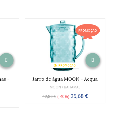
PROMOÇÃO
EM PROMOÇÃO!
mas -
Jarro de água MOON - Acqua
Set 
MOON / BAHAMAS
25,68 €
42,80 €
-40%