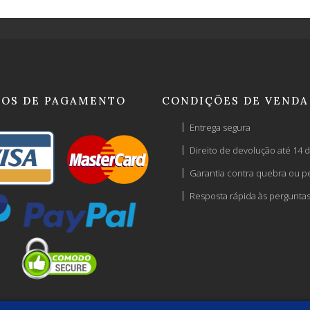
OS DE PAGAMENTO
CONDIÇÕES DE VENDA
Entrega segura
Direito de devolução até 14 d
Garantia contra quebra ou p
Resposta rápida às pergunta