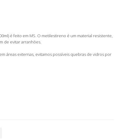
00ml) é feito em MS. O metilestireno é um material resistente,
ém de evitar arranhões.
o em áreas externas, evitamos possíveis quebras de vidros por