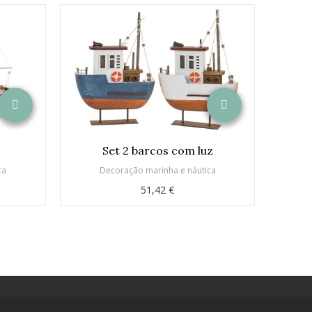
Set 2 barcos com luz
B
ca
Decoração marinha e náutica
51,42 €