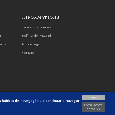
INFORMATIONS
Termos de compra
ias
Política de Privacidade
erda
Notícia legal
s
Contato
Aceitar
us hábitos de navegação. Ao continuar a navegar,
Configurações
de cookies