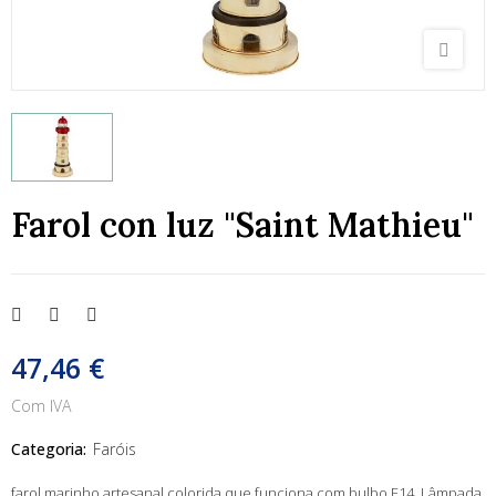
Farol con luz "Saint Mathieu"
47,46 €
Com IVA
Categoria:
Faróis
farol marinho artesanal colorida que funciona com bulbo E14. Lâmpada