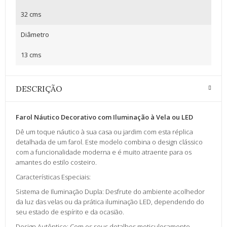
32 cms
Diâmetro
13 cms
DESCRIÇÃO
Farol Náutico Decorativo com Iluminação à Vela ou LED
Dê um toque náutico à sua casa ou jardim com esta réplica
detalhada de um farol. Este modelo combina o design clássico
com a funcionalidade moderna e é muito atraente para os
amantes do estilo costeiro.
Características Especiais:
Sistema de Iluminação Dupla: Desfrute do ambiente acolhedor
da luz das velas ou da prática iluminação LED, dependendo do
seu estado de espírito e da ocasião.
Design Autêntico: Com os seus detalhes meticulosamente