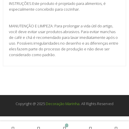
INSTRUÇÕES:Este produto é projetado para alimentos, é
especialmente concebido para cozinhar.
MANUTENÇÃO E LIMPEZA: Para prolongar a vida útil do artigo,
você deve evitar usar produtos abrasivos. Para evitar manchas
de café e chá é recomendado para lavar imediatamente após o
uso. Possíveis irregularidades no desenho e as diferenças entre
eles fazem parte do processo de produção e não deve ser
considerado como padrão.
Copyright @ 2025
Decoração Marinha
. All Rights Reserved
0