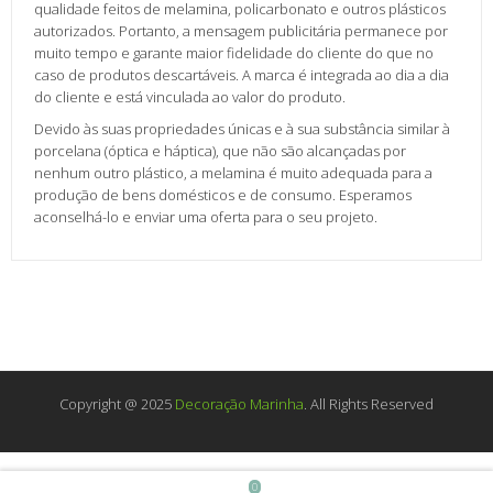
qualidade feitos de melamina, policarbonato e outros plásticos
autorizados. Portanto, a mensagem publicitária permanece por
muito tempo e garante maior fidelidade do cliente do que no
caso de produtos descartáveis. A marca é integrada ao dia a dia
do cliente e está vinculada ao valor do produto.
Devido às suas propriedades únicas e à sua substância similar à
porcelana (óptica e háptica), que não são alcançadas por
nenhum outro plástico, a melamina é muito adequada para a
produção de bens domésticos e de consumo. Esperamos
aconselhá-lo e enviar uma oferta para o seu projeto.
Copyright @ 2025
Decoração Marinha
. All Rights Reserved
0